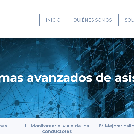
INICIO
QUIÉNES SOMOS
SOL
emas avanzados de asi
emas
III. Monitorear el viaje de los
IV. Mejorar cal
conductores