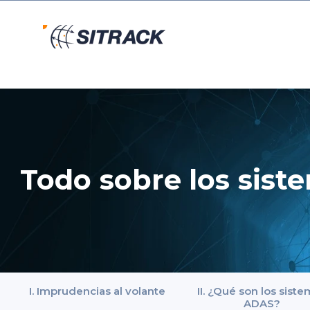
Todo sobre los sist
I. Imprudencias al volante
II. ¿Qué son los sist
ADAS?