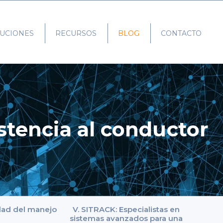
UCIONES
RECURSOS
BLOG
CONTACTO
stencia al conductor
idad del manejo
V. SITRACK: Especialistas en
sistemas avanzados para una